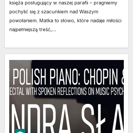
księża posługujący w naszej parafii – pragniemy
pochylić się z szacunkiem nad Waszym
powołaniem. Matka to słowo, które nadaje miłości
najpełniejszą treść,…