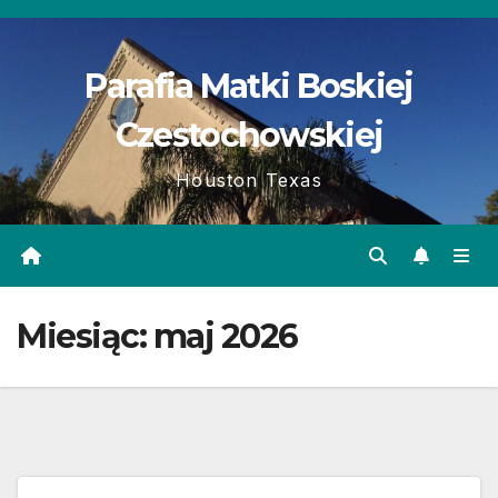
Skip
to
Parafia Matki Boskiej
content
Czestochowskiej
Houston Texas
Miesiąc:
maj 2026