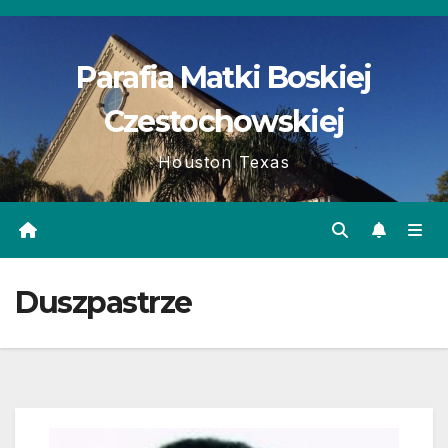
Skip
to
Parafia Matki Boskiej
content
Czestochowskiej
Houston Texas
Duszpastrze