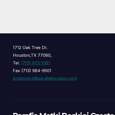
1712 Oak Tree Dr.
Houston,TX 77080,
Tel.
(713) 973-1081
Fax (713) 984-9501
proboszcz@parafiahouston.com