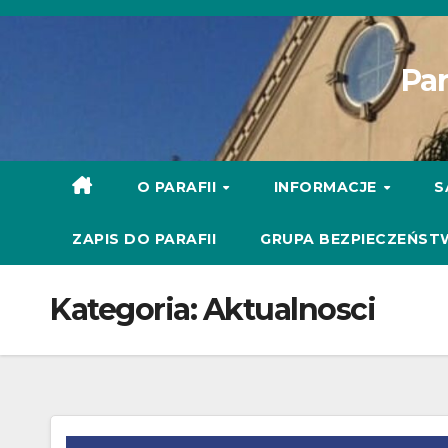
Skip
to
Par
content
O PARAFII
INFORMACJE
S
ZAPIS DO PARAFII
GRUPA BEZPIECZEŃST
Kategoria:
Aktualnosci