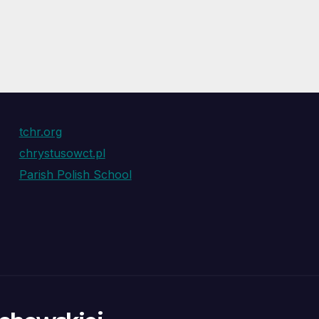
tchr.org
chrystusowct.pl
Parish Polish School