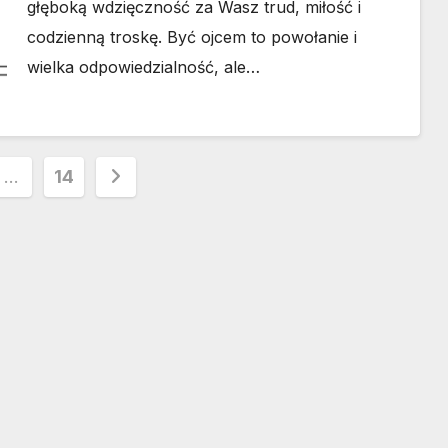
głęboką wdzięczność za Wasz trud, miłość i
codzienną troskę. Być ojcem to powołanie i
wielka odpowiedzialność, ale…
owanie
…
14
w