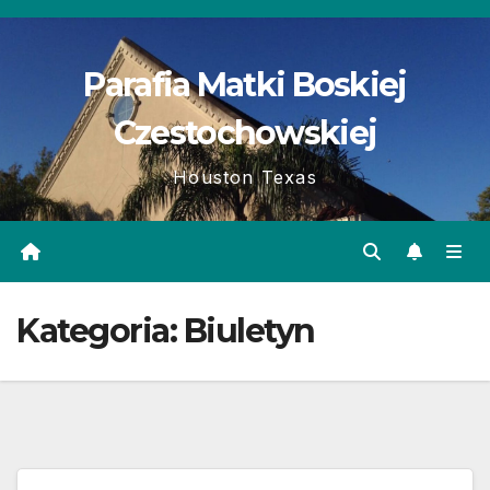
Skip
to
Parafia Matki Boskiej
content
Czestochowskiej
Houston Texas
Kategoria:
Biuletyn