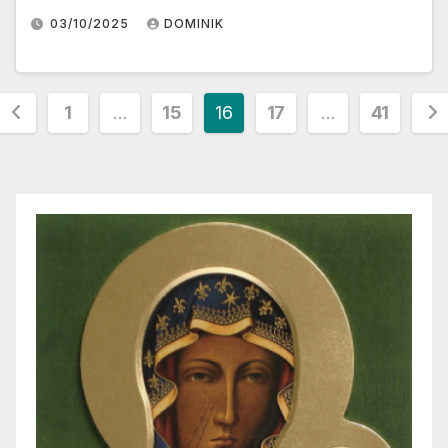
03/10/2025
DOMINIK
Stronicowanie
1
…
15
16
17
…
41
wpisów