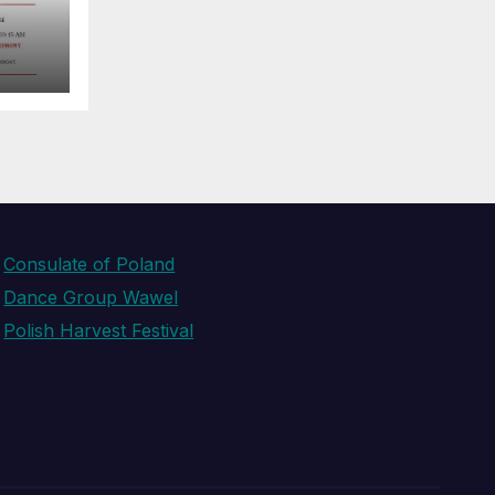
Consulate of Poland
Dance Group Wawel
Polish Harvest Festival