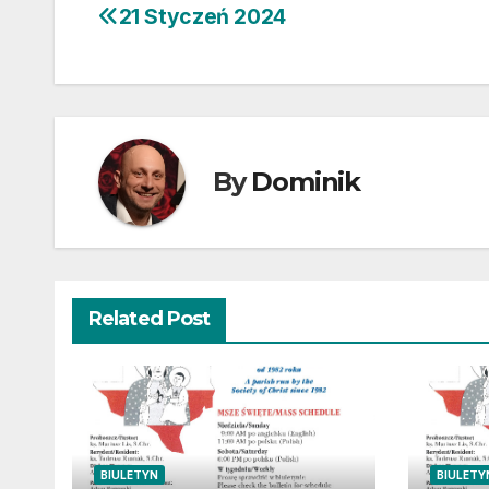
21 Styczeń 2024
Nawigacja
wpisu
By
Dominik
Related Post
BIULETYN
BIULETY