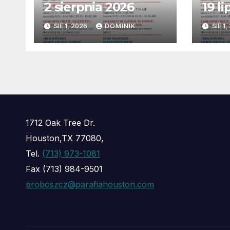
2 sierpnia 2026
19 l
SIE 1, 2026
DOMINIK
SIE 1
1712 Oak Tree Dr.
Houston,TX 77080,
Tel.
(713) 973-1081
Fax (713) 984-9501
proboszcz@parafiahouston.com