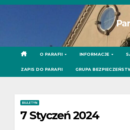
Skip
to
Par
content
O PARAFII
INFORMACJE
S
ZAPIS DO PARAFII
GRUPA BEZPIECZEŃST
BIULETYN
7 Styczeń 2024