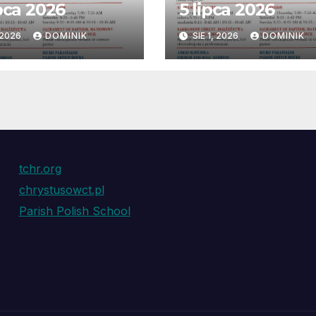
ipca 2026
5 lipca 2026
, 2026
DOMINIK
SIE 1, 2026
DOMINIK
tchr.org
chrystusowct.pl
Parish Polish School