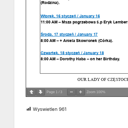
Page
1
/
3
Zoom
100%
Wyswietlen
961