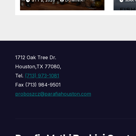
STY 2, 2026
DOMINIK
MAR 
Częs
1712 Oak Tree Dr.
Houston,TX 77080,
Tel.
(713) 973-1081
Fax (713) 984-9501
proboszcz@parafiahouston.com