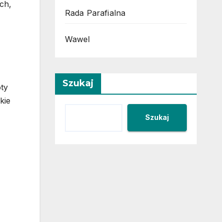
ych,
Rada Parafialna
Wawel
Szukaj
oty
kie
Szukaj