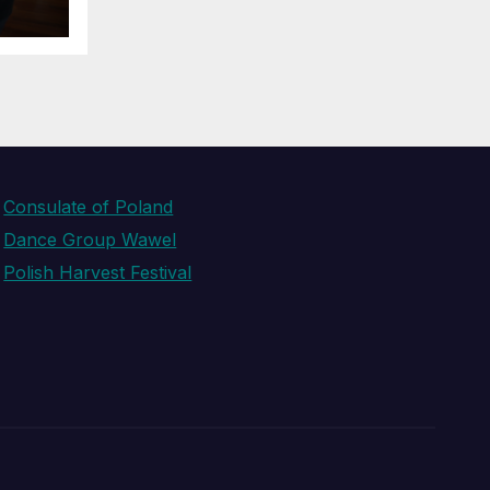
Consulate of Poland
Dance Group Wawel
Polish Harvest Festival