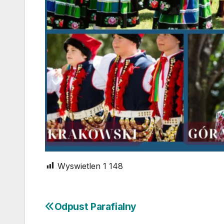
Wyswietlen
1 148
Odpust Parafialny
Nawigacja