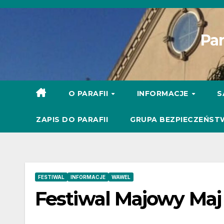
Skip
to
Par
content
O PARAFII
INFORMACJE
S
ZAPIS DO PARAFII
GRUPA BEZPIECZEŃST
FESTIWAL
INFORMACJE
WAWEL
Festiwal Majowy Maj 