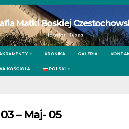
afia Matki Boskiej Czestochows
Houston Texas
AKRAMENTY
KRONIKA
GALERIA
KONTA
WA KOŚCIOŁA
POLSKI
03 – Maj- 05