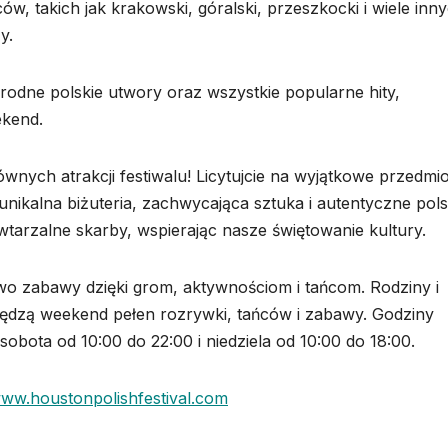
ców, takich jak krakowski, góralski, przeszkocki i wiele inn
y.
rodne polskie utwory oraz wszystkie popularne hity,
ekend.
łównych atrakcji festiwalu! Licytujcie na wyjątkowe przedmi
unikalna biżuteria, zachwycająca sztuka i autentyczne pols
wtarzalne skarby, wspierając nasze świętowanie kultury.
two zabawy dzięki grom, aktywnościom i tańcom. Rodziny i
pędzą weekend pełen rozrywki, tańców i zabawy. Godziny
 sobota od 10:00 do 22:00 i niedziela od 10:00 do 18:00.
www.houstonpolishfestival.com