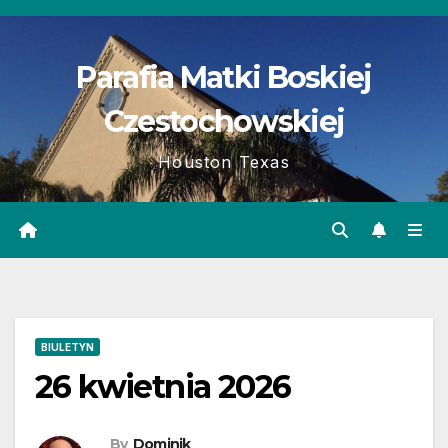
Skip
to
Parafia Matki Boskiej
content
Czestochowskiej
Houston Texas
BIULETYN
26 kwietnia 2026
By
Dominik