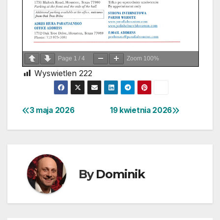
Page
1
/
4
Zoom
100%
Wyswietlen
222
3 maja 2026
19 kwietnia 2026
Nawigacja
wpisu
By
Dominik