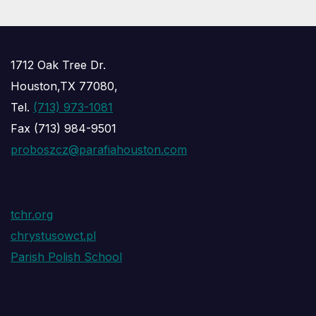
1712 Oak Tree Dr.
Houston,TX 77080,
Tel.
(713) 973-1081
Fax (713) 984-9501
proboszcz@parafiahouston.com
tchr.org
chrystusowct.pl
Parish Polish School